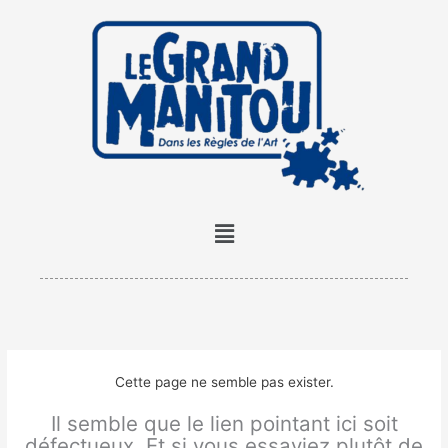
Aller
au
contenu
Menu
Cette page ne semble pas exister.
Il semble que le lien pointant ici soit
défectueux. Et si vous essayiez plutôt de