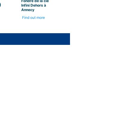
Fondre de la cie
0
Infini Dehors à
Annecy
Find out more