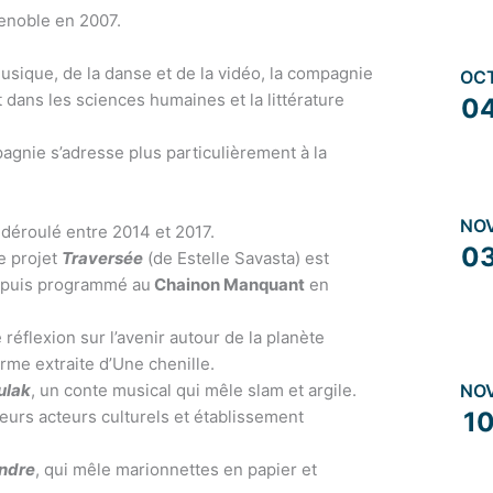
renoble en 2007.
 musique, de la danse et de la vidéo, la compagnie
OC
t dans les sciences humaines et la littérature
0
pagnie s’adresse plus particulièrement à la
NO
 déroulé entre 2014 et 2017.
0
e projet
Traversée
(de Estelle Savasta) est
puis programmé au
Chainon Manquant
en
flexion sur l’avenir autour de la planète
orme extraite d’Une chenille.
ulak
, un conte musical qui mêle slam et argile.
NO
ieurs acteurs culturels et établissement
1
ndre
, qui mêle marionnettes en papier et