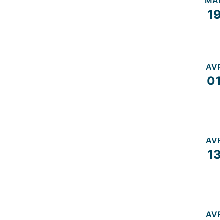
MA
1
AV
0
AV
1
AV