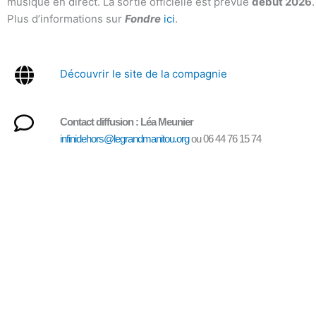
musique en direct. La sortie officielle est prévue
début 2026
.
Plus d’informations sur
Fondre
ici
.
Découvrir le site de la compagnie
Co
ntact diffusion : Léa Meunier
infinidehors@legrandmanitou.org
ou 06 44 76 15 74