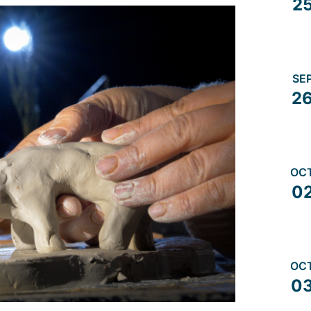
2
SE
2
OC
0
OC
0