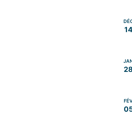
DÉ
1
JA
2
FÉ
0