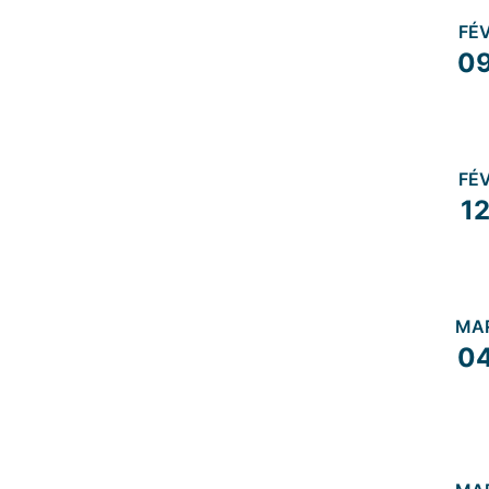
FÉ
0
FÉ
1
MA
0