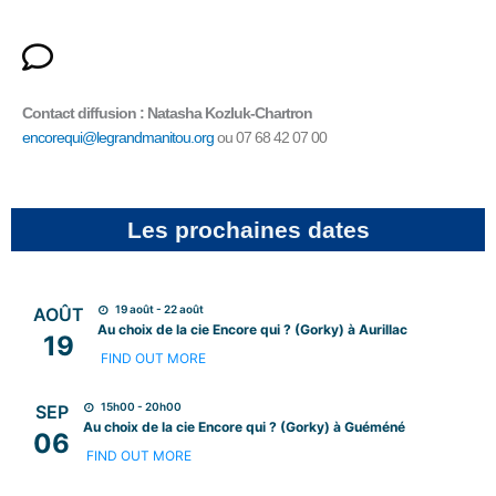
Co
ntact diffusion : Natasha Kozluk-Chartron
encorequi@legrandmanitou.org
ou 07 68 42 07 00
Les prochaines dates
19 août - 22 août
AOÛT
Au choix de la cie Encore qui ? (Gorky) à Aurillac
19
FIND OUT MORE
15h00 - 20h00
SEP
Au choix de la cie Encore qui ? (Gorky) à Guéméné
06
FIND OUT MORE