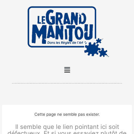
Aller
au
contenu
Menu
Cette page ne semble pas exister.
Il semble que le lien pointant ici soit
défectueux. Et si vous essayiez plutôt de