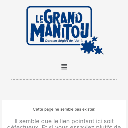
Aller
au
contenu
Menu
Cette page ne semble pas exister.
Il semble que le lien pointant ici soit
défectueux. Et si vous essayiez plutôt de