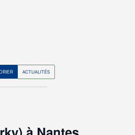
DRIER
ACTUALITÉS
rky) à Nantes