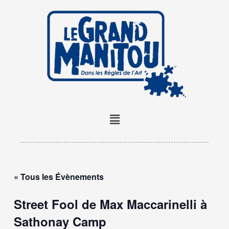
Aller
au
contenu
Menu
« Tous les Évènements
Street Fool de Max Maccarinelli à
Sathonay Camp