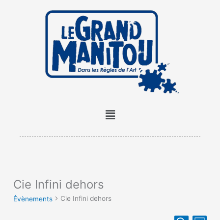
Aller
au
contenu
Menu
Cie Infini dehors
Évènements
Cie Infini dehors
Évènements