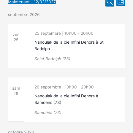
Recherche
Naviga
Maintenant
 - 
12/02/2027
Liste
Sélectionnez
et
Recherche
de
une
navigation
vues
septembre 2026
date.
de
Évène
vues
Évènements
25 septembre | 10h00
-
20h00
ven
25
Nanoulak de la cie Infini Dehors à St
Badolph
Saint Badolph (73)
26 septembre | 10h00
-
20h00
sam
26
Nanoulak de la cie Infini Dehors à
Samoëns (73)
Samoëns (73)
octobre 2026