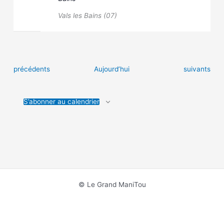
Vals les Bains (07)
Évènements
Évènements
précédents
Aujourd’hui
suivants
S’abonner au calendrier
© Le Grand ManiTou