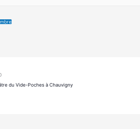
embre
0
âtre du Vide-Poches à Chauvigny