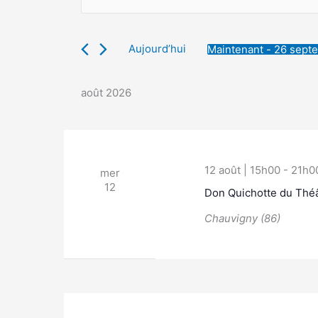
navigation
clé.
de
Rechercher
vues
Aujourd’hui
Maintenant
 - 
26 sept
Évènements
Évènements
Sélectionnez
par
une
mot-
août 2026
date.
clé.
12 août | 15h00
-
21h0
mer
12
Don Quichotte du Thé
Chauvigny (86)