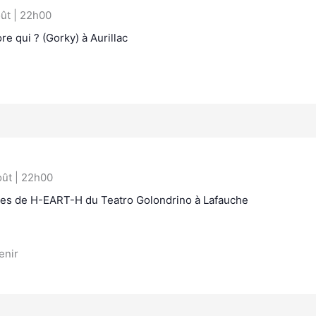
ût | 22h00
re qui ? (Gorky) à Aurillac
oût | 22h00
ues de H-EART-H du Teatro Golondrino à Lafauche
enir