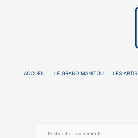
Aller
au
contenu
ACCUEIL
LE GRAND MANITOU
LES ARTI
Recherche
Évènements
Saisir
et
mot-