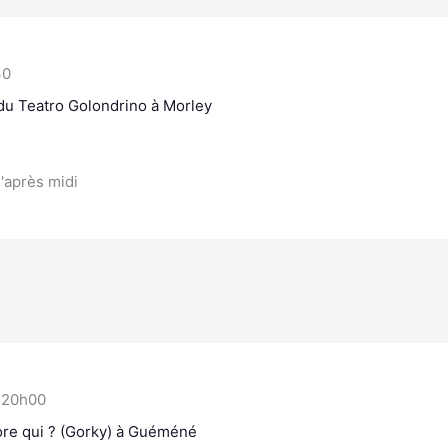
30
 du Teatro Golondrino à Morley
l'après midi
-
20h00
core qui ? (Gorky) à Guéméné